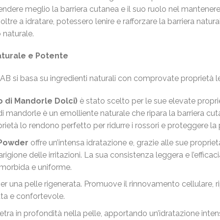
ndere meglio la barriera cutanea e il suo ruolo nel mantenere l
ltre a idratare, potessero lenire e rafforzare la barriera natural
o naturale.
aturale e Potente
si basa su ingredienti naturali con comprovate proprietà leni
 di Mandorle Dolci)
è stato scelto per le sue elevate propriet
o di mandorle è un emolliente naturale che ripara la barriera cu
prietà lo rendono perfetto per ridurre i rossori e proteggere la
 Powder
offre un’intensa idratazione e, grazie alle sue propriet
igione delle irritazioni. La sua consistenza leggera e l’efficac
 morbida e uniforme.
er una pelle rigenerata. Promuove il rinnovamento cellulare, ri
ta e confortevole.
tra in profondità nella pelle, apportando un’idratazione inte