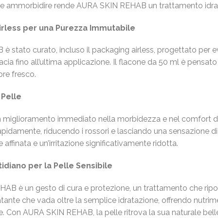
ire e ammorbidire rende AURA SKIN REHAB un trattamento idra
irless per una Purezza Immutabile
 stato curato, incluso il packaging airless, progettato per e
cia fino all’ultima applicazione. Il flacone da 50 ml è pensat
pre fresco.
 Pelle
miglioramento immediato nella morbidezza e nel comfort del
apidamente, riducendo i rossori e lasciando una sensazione di
affinata e un’irritazione significativamente ridotta.
idiano per la Pelle Sensibile
 è un gesto di cura e protezione, un trattamento che riporta 
ratante che vada oltre la semplice idratazione, offrendo nutri
 Con AURA SKIN REHAB, la pelle ritrova la sua naturale belle