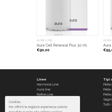
AURA LINE
AURA 
Aura Cell Renewal Plus 30 ml.
Aura 
€
90,00
€
95,
Linee
Tipi 
Harmonia Line
Pelle
Aura line
Pelle
Refine Line
Pelle
Essence Line
Segni
Cookies.
STEM CELLS Interactive Line
Tutti i
Per offrirti la migliore esperienza utente
Corporal Line