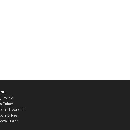
tili
y Policy
s Policy
ioni di Vendita
ioni & Resi
enza Clienti