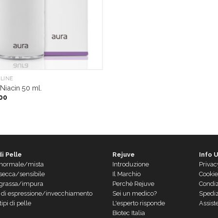
LINE
Niacin 50 ml.
00
di Pelle
Rejuve
Info U
 normale/mista
Introduzione
Privac
 secca/sensibile
Il Marchio
Cookie
 grassa/impura
Perchè Rejuve
Condiz
 di espressione/invecchiamento
Sei un medico?
Spediz
 tipi di pelle
L'esperto risponde
Assist
Biotec Italia