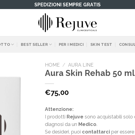
SPEDIZIONI SEMPRE GRATIS
OTTO
BEST SELLER
PER I MEDICI
SKIN TEST
CONSUL
HOME
/
AURA LINE
Aura Skin Rehab 50 ml
€
75,00
Attenzione:
I prodotti
Rejuve
sono acquistabili solo 
diagnosi da un
Medico
.
Se desideri, puoi
contattarci
per essere