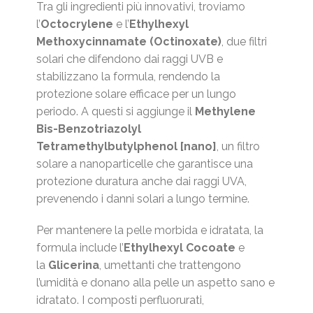
Tra gli ingredienti più innovativi, troviamo
l’
Octocrylene
e l’
Ethylhexyl
Methoxycinnamate (Octinoxate)
, due filtri
solari che difendono dai raggi UVB e
stabilizzano la formula, rendendo la
protezione solare efficace per un lungo
periodo. A questi si aggiunge il
Methylene
Bis-Benzotriazolyl
Tetramethylbutylphenol [nano]
, un filtro
solare a nanoparticelle che garantisce una
protezione duratura anche dai raggi UVA,
prevenendo i danni solari a lungo termine.
Per mantenere la pelle morbida e idratata, la
formula include l’
Ethylhexyl Cocoate
e
la
Glicerina
, umettanti che trattengono
l’umidità e donano alla pelle un aspetto sano e
idratato. I composti perfluorurati,