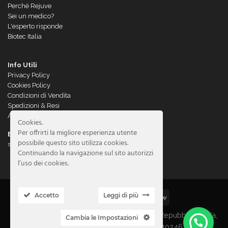
Perchè Rejuve
Sei un medico?
L'esperto risponde
Biotec Italia
Info Utili
Privacy Policy
Cookies Policy
Condizioni di Vendita
Spedizioni & Resi
Assistenza Clienti
Cookies.
Per offrirti la migliore esperienza utente
Email
possibile questo sito utilizza cookies.
store@rejuvecliniceuticals.com
Continuando la navigazione sul sito autorizzi
l’uso dei cookies.
Accetto
Leggi di più
Copyright 2026 ©
REJUVE SRL
Viale della Repubblica 14/a,
Cambia le Impostazioni
36031 Dueville (VI) | P.IVA 04464540246