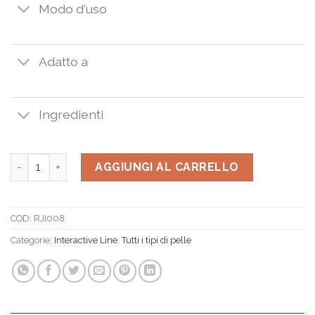
Modo d'uso
Adatto a
Ingredienti
Interactive Face Block SPF 50 50ml. quantità
AGGIUNGI AL CARRELLO
COD:
RJI008
Categorie:
Interactive Line
,
Tutti i tipi di pelle